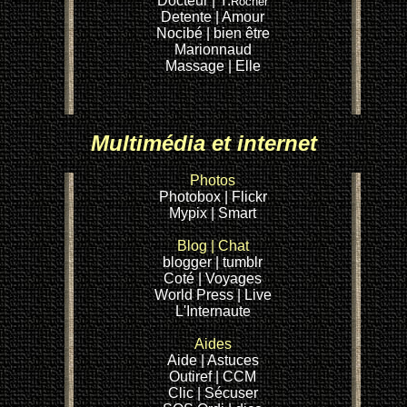
Docteur
| Y.
Rocher
Detente
| Amour
Nocibé |
bien être
Marionnaud
Massage
| Elle
Multimédia et internet
Photos
Photobox
| Flickr
Mypix
| Smart
Blog
|
Chat
blogger |
tumblr
Coté
| Voyages
World Press
| Live
L'Internaute
Aides
Aide
| Astuces
Outiref
| CCM
Clic |
Sécuser