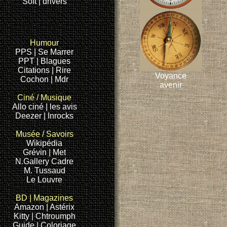
Soft |
drivers
Humour
PPS |
Se Marrer
PPT
| Blagues
Citations
| Rire
Voyance
Cochon
| Mdr
avenir
Ciné
/ Musique
Allo ciné
| les avis
Deezer
| Inrocks
Musée /
Savoirs
Wikipédia
Grévin
| Met
N.Gallery
Cadre
M. Tussaud
Le Louvre
BD
|
Magazines
Amazon
| Astérix
Kitty
| Chtroumph
Guide |
Coloriage