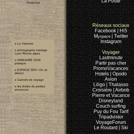
La Poste
Hotesse
super femme
Réseaux sociaux
page blanche
jaune etudiante
Facebook
| Hi5
les pages jaunes
M
| Twitter
yspace
Instagram
o
Le Vietnam
o
photographe mariage
Voyager
Lyon Rhone alpes
Lastminute
o
ANNUAIRE 2026
Partir pas cher
pratique
PromoVacances
o
ESPACE ZEN ! On se
Hotels
| Opodo
détent
Avion
o
Carnets de voyage
Liligo
| Thalasso
o
les droles de petites
Croisière
| Airbnb
annonces
Pierre et Vacance
Disneyland
Couch surfing
Puy du Fou
Tarif
Tripadvistor
VoyageForum
Le Routard
| Ski