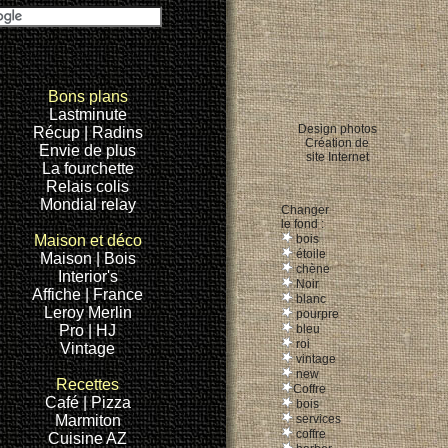
Bons plans
Lastminute
Design photos
Récup
| Radins
Création de
Envie de plus
site Internet
La fourchette
Relais colis
Mondial relay
Changer
le fond :
Maison et
déco
bois
étoile
Maison |
Bois
chène
Interior's
Noir
Affiche
| France
blanc
Leroy Merlin
pourpre
Pro
| HJ
bleu
roi
Vintage
vintage
new
Recettes
Coffre
Café |
Pizza
bois
Marmiton
services
coffre
Cuisine AZ