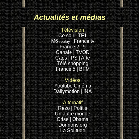
Actualités et médias
Télévision
Ce soir
| TF1
M6
|
France.tv
replay
France 2
| 5
Canal+
| TVOD
Caps
| PS
| Arte
Télé shopping
France 5
| BFM
Vidéos
Youtube
Cinéma
Dailymotion
| INA
Alternatif
Rezo
| Politis
Un autre monde
Crise
| Obama
Donnons.org
La Solitude