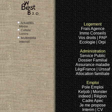
Actualités
Logement
Média
Frais Agence
Culture
Immo Conseils
Loisirs
Vos droits
| PAP
Multimédia
Internet
Ecologie
| Orpi
Administration
Service Public
Dossier Familial
Assurance maladie
LégiFrance
| Urssaf
Allocation familiale
Emploi
Pole Emploi
Keljob |
Monster
indeed
| Région
Cadre
Apec
Je me propose
Interim
| CV