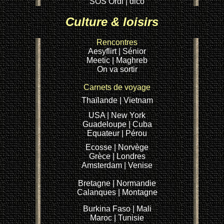
SOS Ordi
| dico
Culture & loisirs
Rencontres
Aesyflirt
| Sénior
Meetic
| Maghreb
On va sortir
Carnets de voyage
Thaïlande
| Vietnam
USA
| New York
Guadeloupe
| Cuba
Equateur
| Pérou
Ecosse |
Norvège
Grèce
| Londres
Amsterdam
| Venise
Bretagne
| Normandie
Calanques
| Montagne
Burkina Faso
| Mali
Maroc
| Tunisie