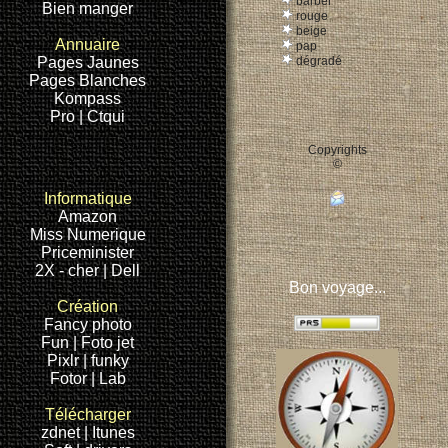
barber
Bien manger
rouge
beige
Annuaire
pap
Pages Jaunes
dégradé
Pages Blanches
Kompass
Pro
| Ctqui
Copyrights
©
Informatique
Amazon
Miss Numerique
Priceminister
2X - cher
| Dell
Bon voyage...
Création
Fancy
photo
Fun |
Foto jet
Pixlr |
funky
Fotor |
Lab
Télécharger
zdnet |
Itunes