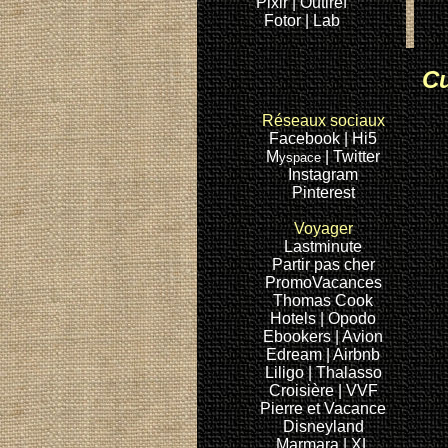
Pixlr |
Outiref
Fotor |
Lab
Cu
Réseaux sociaux
Facebook
| Hi5
M
| Twitter
yspace
Instagram
Pinterest
Voyager
Lastminute
Partir pas cher
PromoVacances
Thomas Cook
Hotels
| Opodo
Ebookers
| Avion
Edream
| Airbnb
Liligo
| Thalasso
Croisière
| VVF
Pierre et Vacance
Disneyland
Marmara
| XL