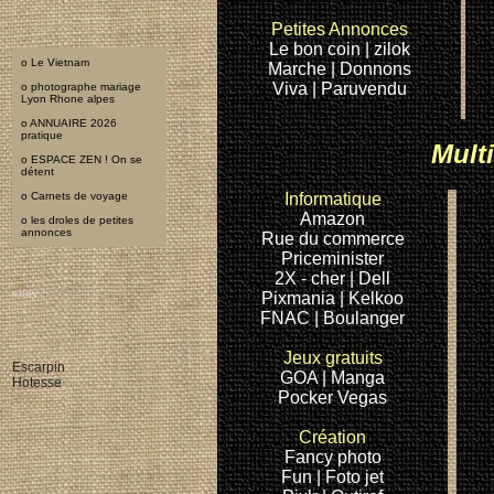
Petites Annonces
Le bon coin
| zilok
o
Le Vietnam
Marche |
Donnons
Viva |
Paruvendu
o
photographe mariage
Lyon Rhone alpes
o
ANNUAIRE 2026
pratique
Multi
o
ESPACE ZEN ! On se
détent
o
Carnets de voyage
Informatique
Amazon
o
les droles de petites
annonces
Rue du commerce
Priceminister
2X - cher
| Dell
ebay
Pixmania
| Kelkoo
ebay gratuit
FNAC
| Boulanger
annonces
ebay
soldes ebay
leroy Merlin
Jeux gratuits
Escarpin
GOA |
Manga
Hotesse
Pocker
Vegas
Création
Fancy
photo
Fun |
Foto jet