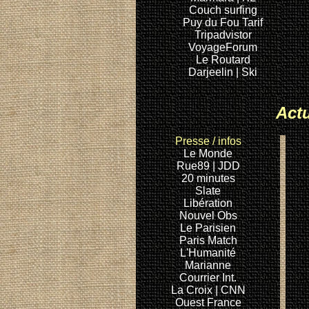
Couch surfing
Puy du Fou
Tarif
Tripadvistor
VoyageForum
Le Routard
Darjeelin
| Ski
Actu
Presse
/ infos
Le Monde
Rue89
| JDD
20 minutes
Slate
Libération
Nouvel Obs
Le Parisien
Paris Match
L'Humanité
Marianne
Courrier Int.
La Croix
| CNN
Ouest France