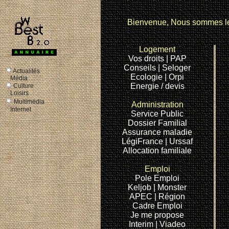
le bon coin
le bon coin
le bon coin
Bienvenue, Nous sommes 
Logement
Vos droits
| PAP
Conseils |
Seloger
Actualités
Ecologie
| Orpi
Média
Energie / devis
Culture
Loisirs
Multimédia
Administration
Internet
Service Public
Dossier Familial
Assurance maladie
LégiFrance
| Urssaf
Allocation familiale
Emploi
Pole Emploi
Keljob |
Monster
APEC
| Région
Cadre
Emploi
Je me propose
Interim |
Viadeo