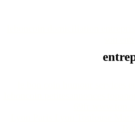
leboncoin
domiciliation entrepri
son entr
entrep
le bon coin humour
services 
leboncoin
petitesannonces topan
69fr www.top.a
Lyon Paris Lyon Toulouse Marse
Tou