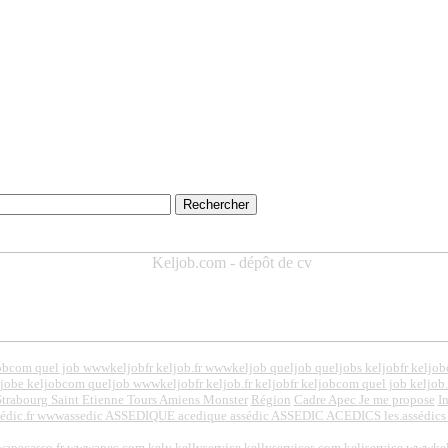
ljobcom quel job wwwkeljobfr keljob.fr wwwkeljob queljob queljobs keljobfr keljo
ljobe keljobcom queljob wwwkeljobfr keljob.fr keljobfr keljobcom quel job keljob.
trabourg Saint Etienne Tours Amiens Monster
Région
Cadre
Apec
Je me propose
I
asédic.fr wwwassedic ASSEDIQUE acedique assédic ASSEDIC ACEDICS les.assédics 
wapecasso.fr wwwapec.com
kely kellyservice kellyservices.com keliservice wwwke