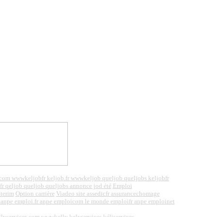
bcom wwwkeljobfr keljob.fr wwwkeljob queljob queljobs keljobfr
fr qeljob queljob queljobs
annonce jod été
Emploi
nterim
Option carrière
Viadeo site assedicfr assurancechomage
anpe emploi.fr anpe emploicom le monde emploifr anpe emploinet
llyservices.com wwwkelly kelyservices kéliservices