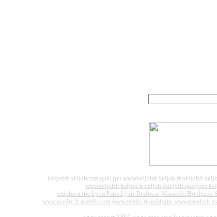
keljobfr keljobcom quel job wwwkeljobfr keljob.fr keljobfr ke
wwwkeljobfr keljob.fr qeljob queljob queljobs ke
emploi anpe Lyon Paris Lyon Toulouse Marseille Bordeaux S
www.acedic.fr assediccom www.asedic.fr acédique wwwassedicfr 
www.apec.fr APEC www.apec.asso.fr www.apec ww