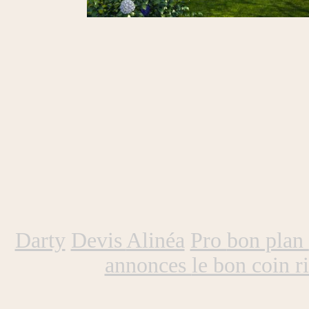
Darty
Devis
Alinéa
Pro
bon plan
annonces
le bon coin r