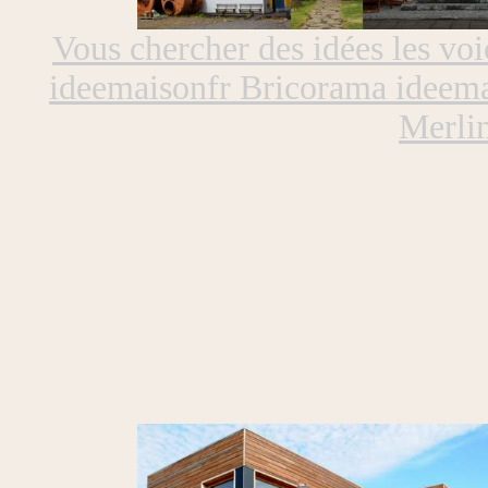
Vous chercher des idées les v
ideemaisonfr Bricorama ideema
Merli