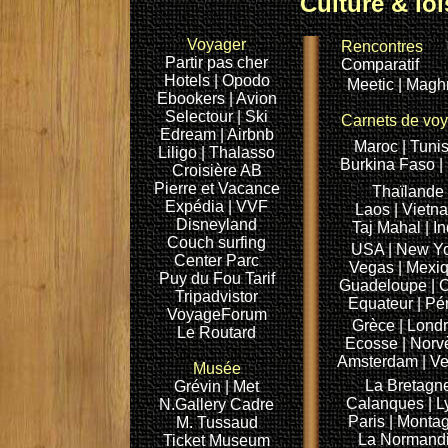
Culture & loi
Voyager
Rencontres
Partir pas cher
Comparatif
Hotels
| Opodo
Meetic
| Magh
Ebookers
| Avion
Selectour
| Ski
Carnets de vo
Edream
| Airbnb
Maroc
| Tuni
Liligo
| Thalasso
Burkina Faso
|
Croisière
AB
Pierre et Vacance
Thaïlande
Expédia
| VVF
Laos
| Vietn
Disneyland
Taj Mahal
| I
Couch surfing
USA
| New Y
Center Parc
Vegas
| Mexi
Puy du Fou
Tarif
Guadeloupe
| 
Tripadvistor
Equateur
| Pé
VoyageForum
Grèce
| Lond
Le Routard
Ecosse |
Norv
Amsterdam
| V
Musée
La Bretagn
Grévin
| Met
Calanques
| 
N.Gallery
Cadre
Paris |
Monta
M. Tussaud
La Normand
Ticket Museum