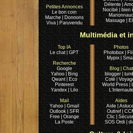
credit immobilier
Détente
| Am
Le Monde
Petites Annonces
Nocibé |
bien 
Le bon coin
Marionnau
Marche |
Donnons
Massage
| E
prix fnac
Viva |
Paruvendu
offrir des fleurs
rueducommerce
Multimédia et i
bon coin
pixmania
PMU
Top IA
Photos
equipe lequipe
facebook
Le chat |
GPT
Photobox
| Fl
Mypix
| Sma
le bon coin
Recherche
annonce bon coin
Google
Blog
|
Chat
voyage pages
Yahoo
| Bing
blogger |
tum
jaunes.fr
Qwant
| Eco
Coté
| Voyag
avenir paje jaune
les pages jaunes
Pinterest
World Press
| 
pagesjaunes.fr
Yandex
| Lilo
L'Internaut
Mail
Aides
Yahoo
| Gmail
Aide
| Astuc
Outlook |
SFR
Outiref
| CC
Free |
Orange
Clic |
Sécus
La Poste
SOS Ordi
| d