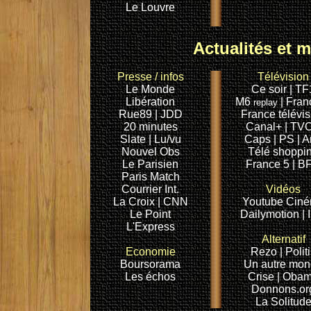
Le Louvre
Actualités et 
Presse
/ infos
Télévision
Le Monde
Ce soir
| TF
Libération
M6
|
Fran
replay
Rue89
| JDD
France télévis
20 minutes
Canal+
| TV
Slate
| Lu/vu
Caps
| PS
| A
Nouvel Obs
Télé shoppi
Le Parisien
France 5
| B
Paris Match
Courrier Int.
Vidéos
La Croix
| CNN
Youtube
Cin
Le Point
Dailymotion
|
L'Express
Alternatif
Economie
Rezo
| Polit
Boursorama
Un autre mo
Les échos
Crise
| Oba
Donnons.or
La Solitud