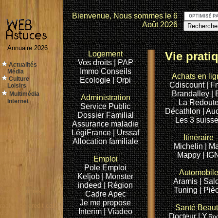
Bienvenue, Nous sommes le
6
Août 2026
Annuaire 2026
Logement
Vie prati
Vos droits
| PAP
Actualités
Immo Conseils
Média
Achats en li
Culture
Ecologie
| Orpi
Cdiscount
| F
Loisirs
Brandalley
|
Multimédia
Administration
Internet
La Redout
Service Public
Décathlon
| Au
Dossier Familial
Les 3 suiss
Assurance maladie
LégiFrance
| Urssaf
rachat de credit
Itinéraire
Allocation familiale
Michelin
| M
photographe
Mappy
| IG
Emploi
mariage
Pole Emploi
Lyon
Automobil
Keljob |
Monster
leboncoin
Aramis |
Sal
google map
indeed
| Région
Tuning |
Piè
beaux sourires
Cadre
Apec
femmes
Je me propose
rachat de credit
café
Santé
Beaut
Interim |
Viadeo
discount
Docteur
| Y.
Ro