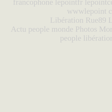
francophone lepointfr lepoin
wwwlepoint c
Libération
Rue89 L
Actu people monde Photos Mon
people libératio