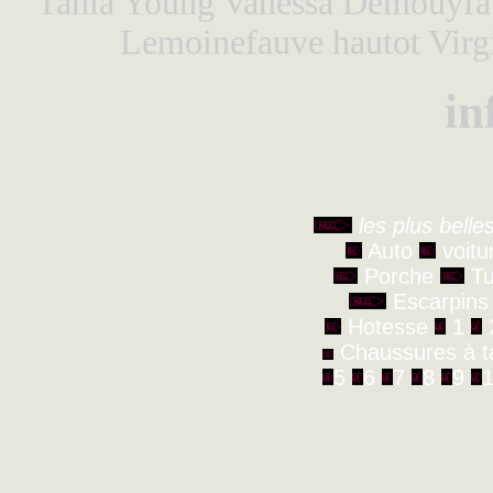
Tania Young
Vanessa Demouy
f
Lemoine
fauve hautot
Virg
in