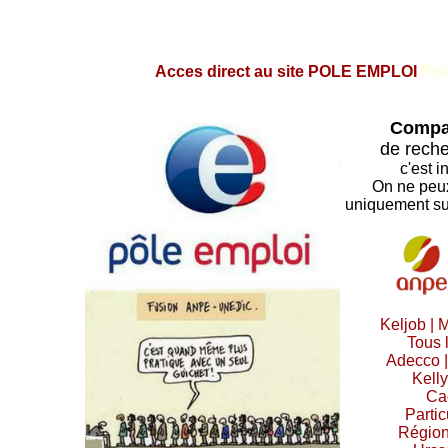
Acces direct au site POLE EMPLOI
Pol
Compa
de reche
c'est 
On ne peu
uniquement sur
Keljob |
M
Tous 
Adecco
Kell
Ca
Partic
Région